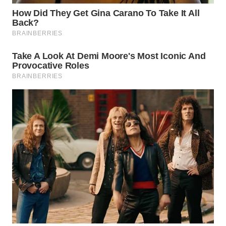
TAPANULI
TENGAH
WN DELI
SERDANG
WN
TEBING
TINGGI
WN
PAKPAK
WN
KARAWANG
WN
BEKASI