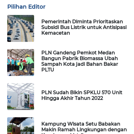
WAHANA
Pilihan Editor
SPORT
Pemerintah Diminta Prioritaskan
WAHANA
Subsidi Bus Listrik untuk Antisipasi
Kemacetan
UMKM
WAHANA
PLN Gandeng Pemkot Medan
SELEB
Bangun Pabrik Biomassa Ubah
Sampah Kota jadi Bahan Bakar
PLTU
WAHANA
PERSONA
PLN Sudah Bikin SPKLU 570 Unit
WAHANA
Hingga Akhir Tahun 2022
OTOMOTIF
WAHANA
HEALTH
Kampung Wisata Setu Babakan
Makin Ramah Lingkungan dengan