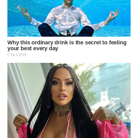
WN
MALUKU
WN
MALUT
WN
DAIRI
WN
DANAU
TOBA
WN
NIAS
WN
LANGKAT