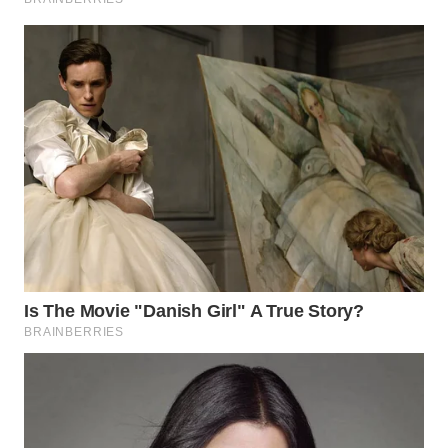
Wahana
Media
Group
WAHANA
NEWS
WAHANA
TANI
WAHANA
ADVOKAT
WAHANA
INFRASTRUKTUR
WAHANA
KONSUMEN