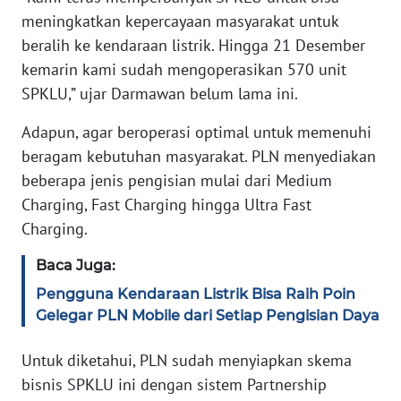
WN
meningkatkan kepercayaan masyarakat untuk
BANTEN
beralih ke kendaraan listrik. Hingga 21 Desember
kemarin kami sudah mengoperasikan 570 unit
WN
NTT
SPKLU,” ujar Darmawan belum lama ini.
Adapun, agar beroperasi optimal untuk memenuhi
WN
beragam kebutuhan masyarakat. PLN menyediakan
KEPRI
beberapa jenis pengisian mulai dari Medium
Charging, Fast Charging hingga Ultra Fast
WN
PAPUA
Charging.
Baca Juga:
WN
PAPUA
Pengguna Kendaraan Listrik Bisa Raih Poin
BARAT
Gelegar PLN Mobile dari Setiap Pengisian Daya
WN
Untuk diketahui, PLN sudah menyiapkan skema
RIAU
bisnis SPKLU ini dengan sistem Partnership