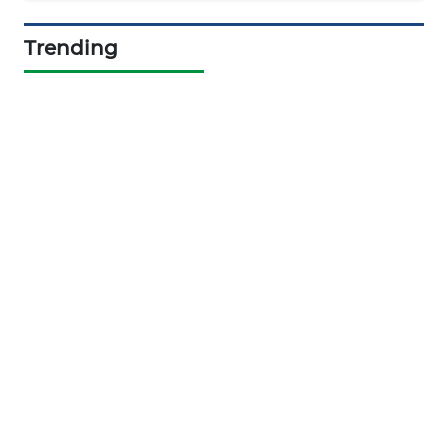
PORTAL
KONSUMEN
Trending
FORWAMKI
ALPERKLINAS
FORJASIDA
TAMBANG
NEWS
SITUNGIR
NEWS
SIDIKALANG
NEWS