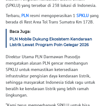
(SPKLU) yang tersebar di 238 lokasi di Indonesia.
KARIR
Terbaru,
PLN
resmi mengoperasikan 1
SPKLU
yang
DISCLAIMER
berada di Rest Area Tol Trans Sumatra Km 172B.
Baca Juga:
Wahana
News
PLN Mobile Dukung Ekosistem Kendaraan
Regional
Listrik Lewat Program Poin Gelegar 2026
WN
Direktur Utama PLN Darmawan Prasodjo
SUMUT
mengatakan alasan PLN gencar membangun
SPKLU untuk memastikan ketersediaan
WN
infrastruktur pengisian daya kendaraan listrik,
JAKARTA
sehingga masyarakat Indonesia tidak ragu untuk
beralih ke kendaraan listrik yang lebih ramah
WN
lingkungan.
JABAR
“Kami terus memperbanyak SPKLU untuk bisa