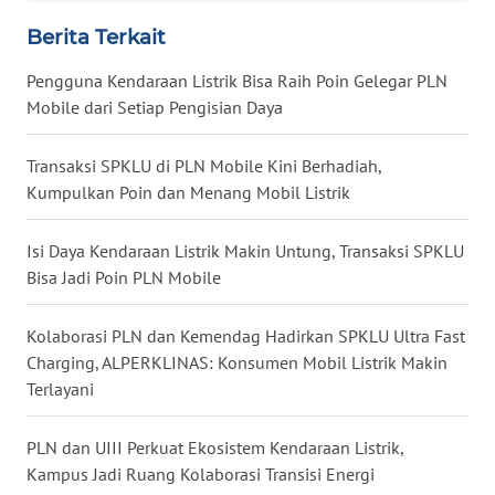
WN
Berita Terkait
NUSANTARA
Pengguna Kendaraan Listrik Bisa Raih Poin Gelegar PLN
WN
Mobile dari Setiap Pengisian Daya
JOGJA
Transaksi SPKLU di PLN Mobile Kini Berhadiah,
WN
Kumpulkan Poin dan Menang Mobil Listrik
JATIM
Isi Daya Kendaraan Listrik Makin Untung, Transaksi SPKLU
WN
Bisa Jadi Poin PLN Mobile
BALI
Kolaborasi PLN dan Kemendag Hadirkan SPKLU Ultra Fast
WN
Charging, ALPERKLINAS: Konsumen Mobil Listrik Makin
KALBAR
Terlayani
WN
PLN dan UIII Perkuat Ekosistem Kendaraan Listrik,
KALTENG
Kampus Jadi Ruang Kolaborasi Transisi Energi