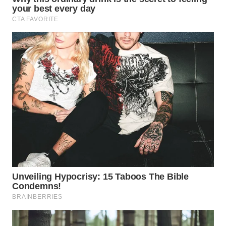
SUMEDANG
WN
CIANJUR
WN
KEPULAUAN
SERIBU
WN
TANGERANG
WN
BINJAI
WN
CIREBON