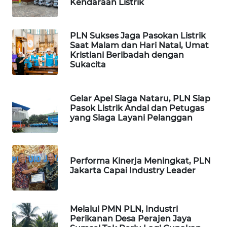
Kendaraan Listrik
WAHANA
DESA
WISATA
PLN Sukses Jaga Pasokan Listrik
Saat Malam dan Hari Natal, Umat
LAPAK
Kristiani Beribadah dengan
WAHANA
Sukacita
Wahana
Gelar Apel Siaga Nataru, PLN Siap
Network
Pasok Listrik Andal dan Petugas
yang Siaga Layani Pelanggan
KONSUMEN
LISTRIK
Performa Kinerja Meningkat, PLN
MASYARAKAT
Jakarta Capai Industry Leader
KELISTRIKAN
WALINKI
Melalui PMN PLN, Industri
ID
Perikanan Desa Perajen Jaya