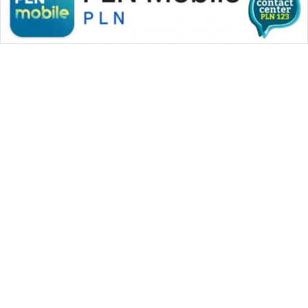
WAHANA MEDIA GROUP
|
|
|
WAHANA NEWS co
WAHANA TANI
WAHANA ADVOKAT
|
|
WAHANA INFRASTRUKTUR
WAHANA KONSUMEN
|
|
|
WAHANA LISTRIK
WAHANA TRAVEL
WAHANA TV
|
|
|
WAHANANEWS id
WAHANANEWS CO ID
WAHANANEWS NET
|
|
|
WAHANA SPORT ID
Wahana UMKM
Wahana Seleb