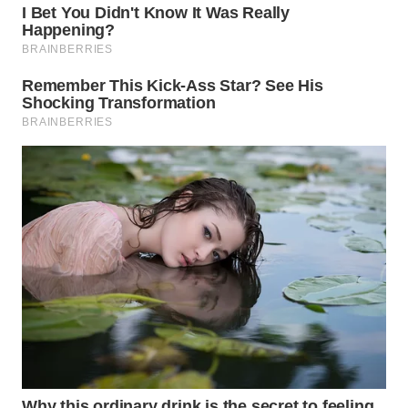
WN
BOGOR
WN
DEPOK
WN
TAPANULI
UTARA
WN
SAMOSIR
WN
PADANG
LAWAS
WN