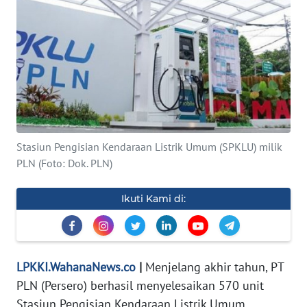
INDEKS
BERITA
KONTAK
KAMI
INFO
IKLAN
Stasiun Pengisian Kendaraan Listrik Umum (SPKLU) milik
PLN (Foto: Dok. PLN)
TENTANG
KAMI
Ikuti Kami di:
PEDOMAN
MEDIA
SIBER
LPKKI.WahanaNews.co
|
Menjelang akhir tahun, PT
PLN (Persero) berhasil menyelesaikan 570 unit
REDAKSI
Stasiun Pengisian Kendaraan Listrik Umum