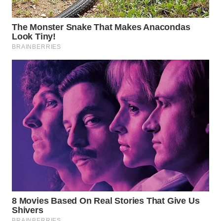
WN
NATUNA
WN
BINTAN
WN
MANDALIKA
WN
LIKUPANG
WN
LABUANBAJO
WN
BORNEO