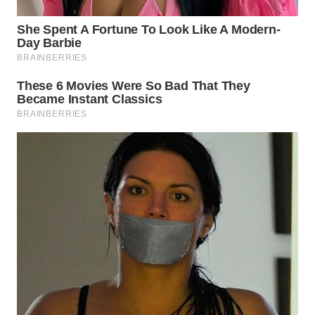
WN
TAPANULI
SELATAN
WN
TANJUNG
LESUNG
WN
KARO
WN
SIMALUNGUN
WN
LABUHANBATU
WN