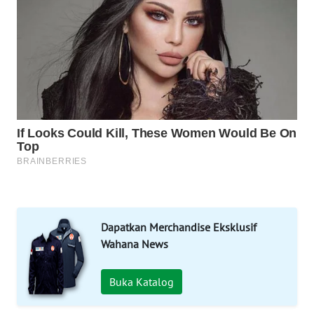
WAHANA
LISTRIK
WAHANA
TRAVEL
WAHANA
TV
WAHANANEWS
ID
WAHANANEWS
Dapatkan Merchandise Eksklusif
CO ID
Wahana News
WAHANANEWS
Buka Katalog
NET