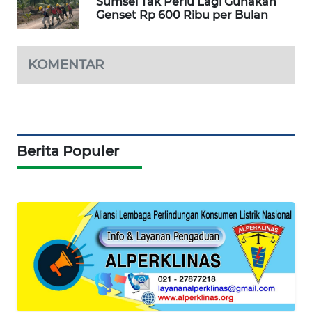
Sumsel Tak Perlu Lagi Gunakan
Genset Rp 600 Ribu per Bulan
MAWAKA
ID
KOMENTAR
MARTABAT
NET
PLN
WATCH
Berita Populer
MKLI
LPKKI
LKKI
KOPEKLIN