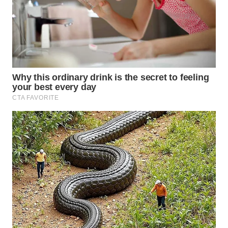
WN
PRIANGAN
TIMUR
WN
SEMARANG
WN
SOLO
WN
BOROBUDUR
WN
MADURA
WN
SURABAYA