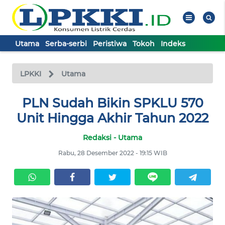
Utama
Serba-serbi
Peristiwa
Tokoh
Indeks
WAHANA
Tutup
TV
LPKKI
Utama
UTAMA
PLN Sudah Bikin SPKLU 570
Unit Hingga Akhir Tahun 2022
SERBA-
Redaksi - Utama
SERBI
Rabu, 28 Desember 2022 - 19:15 WIB
PERISTIWA
TOKOH
Informasi