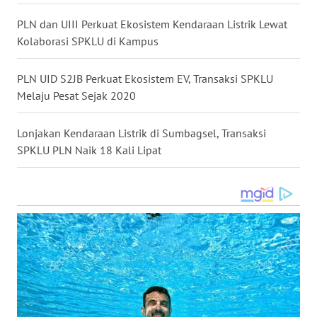
WN
KALTARA
PLN dan UIII Perkuat Ekosistem Kendaraan Listrik Lewat
Kolaborasi SPKLU di Kampus
WN
KALSEL
PLN UID S2JB Perkuat Ekosistem EV, Transaksi SPKLU
Melaju Pesat Sejak 2020
WN
KALTIM
Lonjakan Kendaraan Listrik di Sumbagsel, Transaksi
SPKLU PLN Naik 18 Kali Lipat
WN
SULSEL
WN
GORONTALO
WN
SULUT