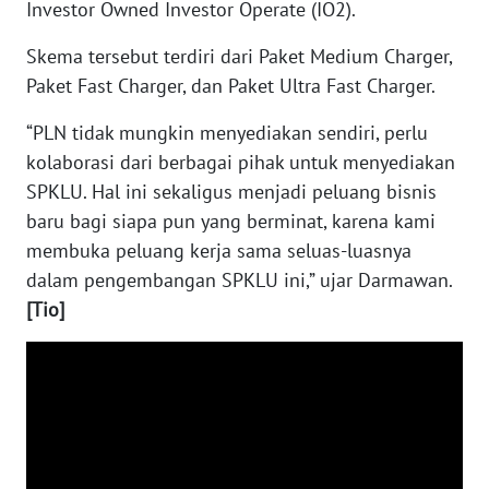
Investor Owned Investor Operate (IO2).
WN
SERAMBI
Skema tersebut terdiri dari Paket Medium Charger,
Paket Fast Charger, dan Paket Ultra Fast Charger.
WN
JAMBI
“PLN tidak mungkin menyediakan sendiri, perlu
kolaborasi dari berbagai pihak untuk menyediakan
WN
SPKLU. Hal ini sekaligus menjadi peluang bisnis
SULTRA
baru bagi siapa pun yang berminat, karena kami
membuka peluang kerja sama seluas-luasnya
WN
dalam pengembangan SPKLU ini,” ujar Darmawan.
NTB
[Tio]
WN
SULTENG
WN
SULBAR