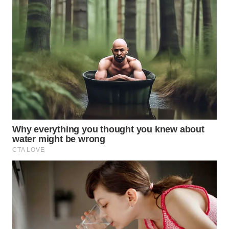
WN
INDRAMAYU
WN
KUNINGAN
WN
MAJALENGKA
WN
SUBANG
WN
SUKABUMI
WN
PURWAKARTA