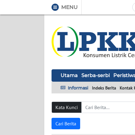
MENU
WAHANA
Tutup
TV
UTAMA
SERBA-
SERBI
Utama
Serba-serbi
Peristiw
PERISTIWA
Informasi
Indeks Berita
Kontak 
TOKOH
Kata Kunci
Informasi
Cari Berita
INDEKS