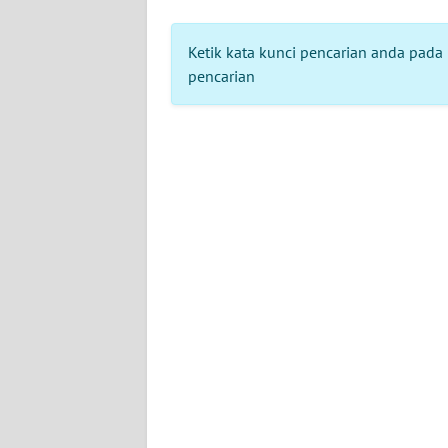
BERITA
Ketik kata kunci pencarian anda pada 
KONTAK
pencarian
KAMI
INFO
IKLAN
TENTANG
KAMI
PEDOMAN
MEDIA
SIBER
REDAKSI
KARIR