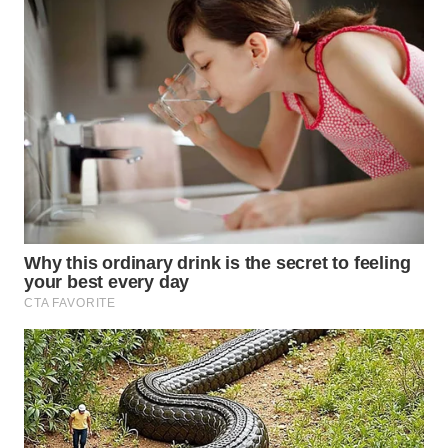
WAHANA
LISTRIK
WAHANA
TRAVEL
WAHANA
TV
WAHANANEWS
ID
WAHANANEWS
CO ID
WAHANANEWS
NET