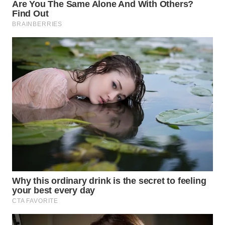
Wahana
Media
Group
WAHANA
NEWS
WAHANA
TANI
WAHANA
ADVOKAT
WAHANA
INFRASTRUKTUR
WAHANA
KONSUMEN