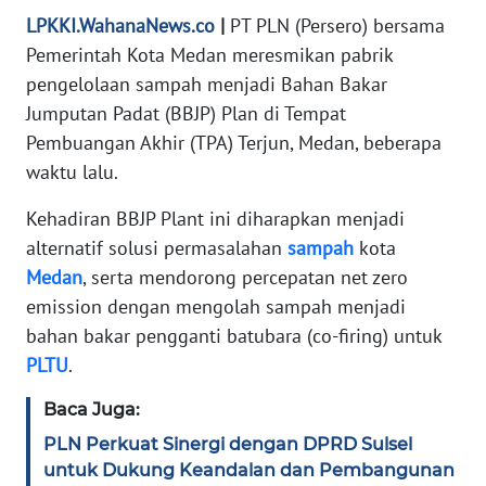
LPKKI.WahanaNews.co
|
PT PLN (Persero) bersama
KARIR
Pemerintah Kota Medan meresmikan pabrik
pengelolaan sampah menjadi Bahan Bakar
DISCLAIMER
Jumputan Padat (BBJP) Plan di Tempat
Pembuangan Akhir (TPA) Terjun, Medan, beberapa
Wahana
waktu lalu.
News
Regional
Kehadiran BBJP Plant ini diharapkan menjadi
alternatif solusi permasalahan
sampah
kota
WN
SUMUT
Medan
, serta mendorong percepatan net zero
emission dengan mengolah sampah menjadi
WN
bahan bakar pengganti batubara (co-firing) untuk
JAKARTA
PLTU
.
Baca Juga:
WN
JABAR
PLN Perkuat Sinergi dengan DPRD Sulsel
untuk Dukung Keandalan dan Pembangunan