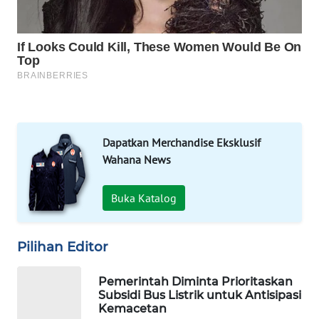
WAHANA
DESA
WISATA
LAPAK
WAHANA
Wahana
Network
Dapatkan Merchandise Eksklusif
Wahana News
KONSUMEN
LISTRIK
Buka Katalog
MASYARAKAT
Pilihan Editor
KELISTRIKAN
Pemerintah Diminta Prioritaskan
WALINKI
Subsidi Bus Listrik untuk Antisipasi
ID
Kemacetan