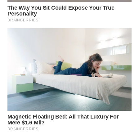
WN
NATUNA
WN
BINTAN
WN
MANDALIKA
WN
LIKUPANG
WN
LABUANBAJO
WN
BORNEO