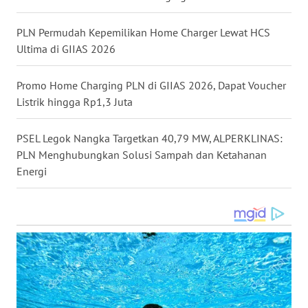
WN
MALUKU
PLN Permudah Kepemilikan Home Charger Lewat HCS
Ultima di GIIAS 2026
WN
MALUT
Promo Home Charging PLN di GIIAS 2026, Dapat Voucher
Listrik hingga Rp1,3 Juta
WN
DAIRI
PSEL Legok Nangka Targetkan 40,79 MW, ALPERKLINAS:
PLN Menghubungkan Solusi Sampah dan Ketahanan
WN
Energi
DANAU
TOBA
WN
NIAS
WN
LANGKAT