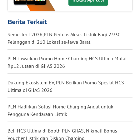
WN
KALTARA
Berita Terkait
WN
KALSEL
Semester I 2026,PLN Perluas Akses Listrik Bagi 2.930
Pelanggan di 210 Lokasi se-Jawa Barat
WN
KALTIM
PLN Tawarkan Promo Home Charging HCS Ultima Mulai
Rp12 Jutaan di GIIAS 2026
WN
SULSEL
Dukung Ekosistem EV, PLN Berikan Promo Spesial HCS
Ultima di GIIAS 2026
WN
GORONTALO
PLN Hadirkan Solusi Home Charging Andal untuk
Pengguna Kendaraan Listrik
WN
SULUT
Beli HCS Ultima di Booth PLN GIIAS, Nikmati Bonus
Voucher Listrik dan Diskon Charging