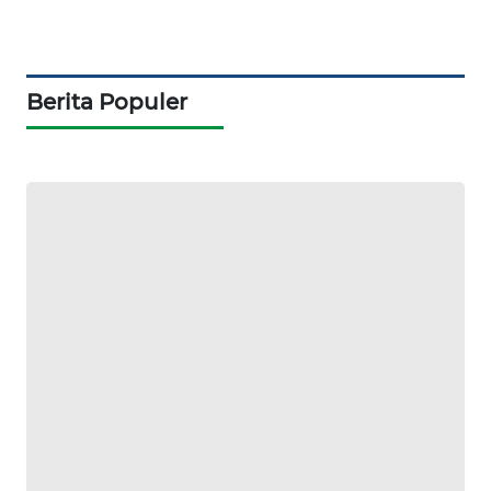
SIBARAGAS
NEWS
Berita Populer
METRO
SIANTAR
NEWS
METRO
MEDAN
NEWS
METRO
JAKARTA
NEWS
KRT
NEWS