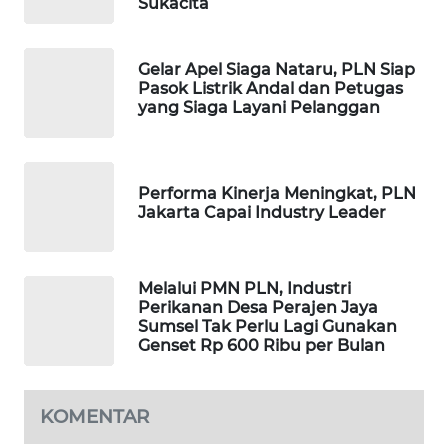
Sukacita
PORTAL
KONSUMEN
Gelar Apel Siaga Nataru, PLN Siap
FORWAMKI
Pasok Listrik Andal dan Petugas
yang Siaga Layani Pelanggan
ALPERKLINAS
FORJASIDA
Performa Kinerja Meningkat, PLN
Jakarta Capai Industry Leader
TAMBANG
NEWS
Melalui PMN PLN, Industri
Perikanan Desa Perajen Jaya
SITUNGIR
Sumsel Tak Perlu Lagi Gunakan
NEWS
Genset Rp 600 Ribu per Bulan
SIDIKALANG
NEWS
KOMENTAR