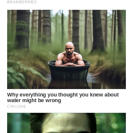
SUMEDANG
WN
CIANJUR
WN
KEPULAUAN
SERIBU
WN
TANGERANG
WN
BINJAI
WN
CIREBON