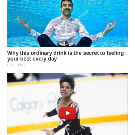
WN
TAPANULI
SELATAN
WN
TANJUNG
LESUNG
WN
KARO
WN
SIMALUNGUN
WN
LABUHANBATU
WN