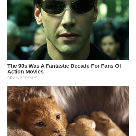
WN
INDRAMAYU
WN
KUNINGAN
WN
MAJALENGKA
WN
SUBANG
WN
SUKABUMI
WN
PURWAKARTA