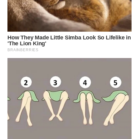
WN
PRIANGAN
TIMUR
WN
SEMARANG
WN
SOLO
WN
BOROBUDUR
WN
MADURA
WN
SURABAYA