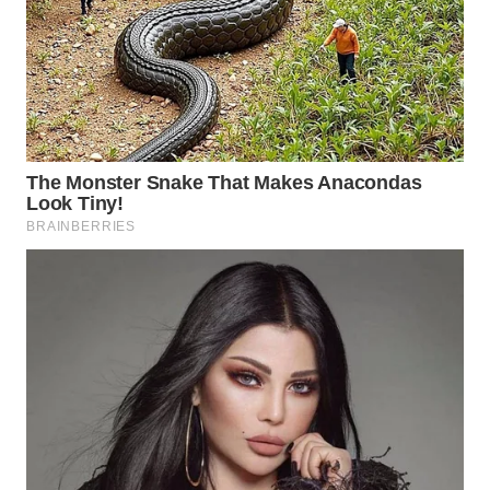
WAHANA
SPORT
WAHANA
UMKM
WAHANA
SELEB
WAHANA
PERSONA
WAHANA
OTOMOTIF
WAHANA
HEALTH