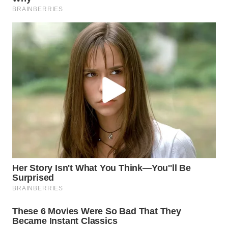
WN
BOGOR
WN
DEPOK
WN
TAPANULI
UTARA
WN
SAMOSIR
WN
PADANG
LAWAS
WN