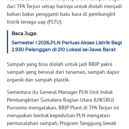
dari TPA Terjun setiap harinya untuk diolah menjadi
WN
SERAMBI
bahan bakar pengganti batu bara di pembangkit
listrik tenaga uap (PLTU).
WN
Baca Juga:
JAMBI
Semester I 2026,PLN Perluas Akses Listrik Bagi
WN
2.930 Pelanggan di 210 Lokasi se-Jawa Barat
SULTRA
Sampah yang bisa diolah untuk jadi BBJP yakni
WN
sampah yang berasal dari tanaman, sampah dapur
NTB
organik dan sampah plastik.
Sementara itu General Manager PLN Unit Induk
WN
SULTENG
Pembangkitan Sumatera Bagian Utara (UIKSBU)
Purnomo mengatakan, BBJP Plant di TPA Terjun ini
WN
merupakan bentuk kepedulian PLN mengatasi
SULBAR
permasalahan sampah, Program Tanggung Jawab