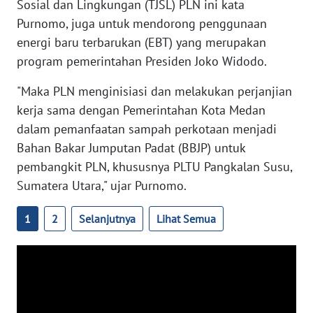
Sosial dan Lingkungan (TJSL) PLN ini kata
WN
Purnomo, juga untuk mendorong penggunaan
BABEL
energi baru terbarukan (EBT) yang merupakan
program pemerintahan Presiden Joko Widodo.
WN
SUMBAR
"Maka PLN menginisiasi dan melakukan perjanjian
kerja sama dengan Pemerintahan Kota Medan
WN
dalam pemanfaatan sampah perkotaan menjadi
SUMSEL
Bahan Bakar Jumputan Padat (BBJP) untuk
pembangkit PLN, khususnya PLTU Pangkalan Susu,
WN
BENGKULU
Sumatera Utara," ujar Purnomo.
1
2
Selanjutnya
Lihat Semua
WN
LAMPUNG
WN
JATENG