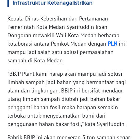
WN
Infrastruktur Ketenagalistrikan
BANTEN
Kepala Dinas Kebersihan dan Pertamanan
WN
Pemerintah Kota Medan Syarifuddin Irsan
NTT
Dongoran mewakili Wali Kota Medan berharap
kolaborasi antara Pemkot Medan dengan
PLN
ini
WN
mampu jadi salah satu solusi permasalahan
KEPRI
sampah di Kota Medan.
WN
"BBJP Plant kami harap akan mampu jadi solusi
PAPUA
limbah sampah jadi bahan yang bermanfaat bagi
alam dan lingkungan. BBJP ini bersifat mendaur
WN
ulang limbah sampah diubah jadi bahan bakar
PAPUA
pengganti bahan fosil maka harapan semakin
BARAT
terbuka untuk menyelamatkan bumi dari
WN
penggunaan bahan bakar fosil," kata Syarifuddin.
RIAU
Pabrik BBJP ini akan menyerap 5 ton sampah segar