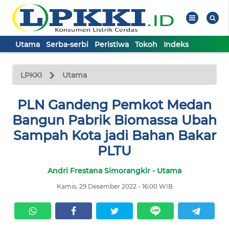
Utama
Serba-serbi
Peristiwa
Tokoh
Indeks
WAHANA
Tutup
TV
LPKKI
Utama
UTAMA
PLN Gandeng Pemkot Medan
Bangun Pabrik Biomassa Ubah
SERBA-
Sampah Kota jadi Bahan Bakar
SERBI
PLTU
Andri Frestana Simorangkir - Utama
PERISTIWA
Kamis, 29 Desember 2022 - 16:00 WIB
TOKOH
Informasi