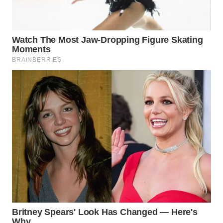
TAPANULI
TENGAH
WN DELI
SERDANG
WN
TEBING
TINGGI
WN
PAKPAK
WN
KARAWANG
WN
BEKASI