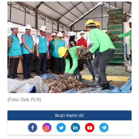
INDEKS
BERITA
KONTAK
KAMI
INFO
IKLAN
TENTANG
KAMI
(Foto: Dok. PLN)
PEDOMAN
MEDIA
Ikuti Kami di:
SIBER
REDAKSI