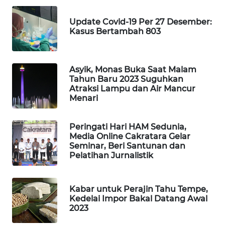
MAWAKA
Update Covid-19 Per 27 Desember:
ID
Kasus Bertambah 803
MARTABAT
NET
Asyik, Monas Buka Saat Malam
Tahun Baru 2023 Suguhkan
PLN
Atraksi Lampu dan Air Mancur
WATCH
Menari
MKLI
Peringati Hari HAM Sedunia,
Media Online Cakratara Gelar
Seminar, Beri Santunan dan
LPKKI
Pelatihan Jurnalistik
LKKI
Kabar untuk Perajin Tahu Tempe,
Kedelai Impor Bakal Datang Awal
KOPEKLIN
2023