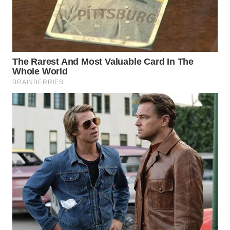
WN
NATUNA
WN
BINTAN
WN
MANDALIKA
WN
LIKUPANG
WN
LABUANBAJO
WN
BORNEO