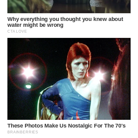
WN
TAPANULI
SELATAN
WN
TANJUNG
LESUNG
WN
KARO
WN
SIMALUNGUN
WN
LABUHANBATU
WN