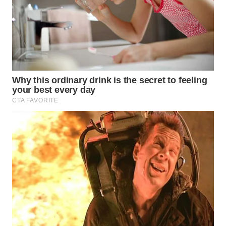
WAHANA
SPORT
WAHANA
UMKM
WAHANA
SELEB
WAHANA
PERSONA
WAHANA
OTOMOTIF
WAHANA
HEALTH