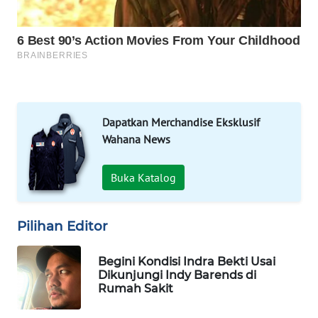
WAHANA
DESA
WISATA
LAPAK
WAHANA
Dapatkan Merchandise Eksklusif
Wahana
Wahana News
Network
Buka Katalog
KONSUMEN
LISTRIK
Pilihan Editor
MASYARAKAT
KELISTRIKAN
Begini Kondisi Indra Bekti Usai
Dikunjungi Indy Barends di
WALINKI
Rumah Sakit
ID