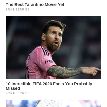
Wahana
Media
Group
WAHANA
NEWS
WAHANA
TANI
WAHANA
ADVOKAT
WAHANA
INFRASTRUKTUR
WAHANA
KONSUMEN