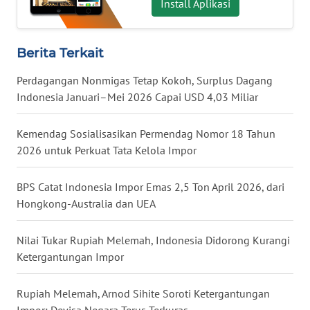
Install Aplikasi
WN
NUSANTARA
Berita Terkait
WN
JOGJA
Perdagangan Nonmigas Tetap Kokoh, Surplus Dagang
Indonesia Januari–Mei 2026 Capai USD 4,03 Miliar
WN
JATIM
Kemendag Sosialisasikan Permendag Nomor 18 Tahun
2026 untuk Perkuat Tata Kelola Impor
WN
BALI
BPS Catat Indonesia Impor Emas 2,5 Ton April 2026, dari
Hongkong-Australia dan UEA
WN
KALBAR
Nilai Tukar Rupiah Melemah, Indonesia Didorong Kurangi
Ketergantungan Impor
WN
KALTENG
Rupiah Melemah, Arnod Sihite Soroti Ketergantungan