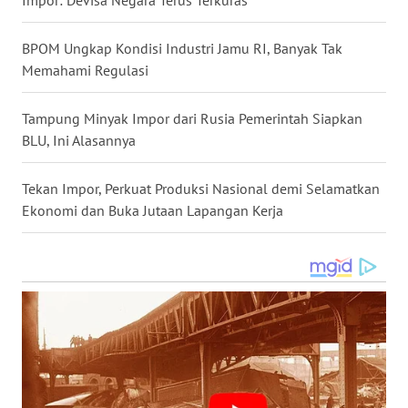
Impor: Devisa Negara Terus Terkuras
WN
KALTARA
BPOM Ungkap Kondisi Industri Jamu RI, Banyak Tak
Memahami Regulasi
WN
KALSEL
Tampung Minyak Impor dari Rusia Pemerintah Siapkan
BLU, Ini Alasannya
WN
KALTIM
Tekan Impor, Perkuat Produksi Nasional demi Selamatkan
Ekonomi dan Buka Jutaan Lapangan Kerja
WN
SULSEL
WN
GORONTALO
WN
SULUT