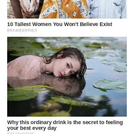
SUMEDANG
WN
CIANJUR
WN
KEPULAUAN
SERIBU
WN
TANGERANG
WN
BINJAI
WN
CIREBON