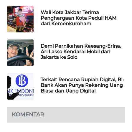
PORTAL
KONSUMEN
Wali Kota Jakbar Terima
Penghargaan Kota Peduli HAM
dari Kemenkumham
FORWAMKI
ALPERKLINAS
Demi Pernikahan Kaesang-Erina,
Ari Lasso Kendarai Mobil dari
FORJASIDA
Jakarta ke Solo
TAMBANG
NEWS
Terkait Rencana Rupiah Digital, BI:
Bank Akan Punya Rekening Uang
Biasa dan Uang Digital
SITUNGIR
NEWS
KOMENTAR
SIDIKALANG
NEWS