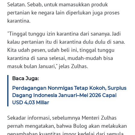
WN
Selatan. Sebab, untuk mamasukkan produk
BANTEN
pertanian ke negara lain diperlukan juga proses
karantina.
WN
NTT
"Tinggal tunggu izin karantina dari sananya. Jadi
kalau pertanian itu di karantina dulu dulu di sana.
WN
Kita udah pesen, udah beli ini, tinggal tunggu
KEPRI
karantina di sana selesai, mudah-mudah bisa
masuk bulan Januari," jelas Zulhas.
WN
PAPUA
Baca Juga:
Perdagangan Nonmigas Tetap Kokoh, Surplus
WN
Dagang Indonesia Januari–Mei 2026 Capai
PAPUA
USD 4,03 Miliar
BARAT
Sekadar informasi, sebelumnya Menteri Zulhas
WN
pernah mengatakan, bahwa Bulog akan melakukan
RIAU
penambahan kuantitas impor kedelai dari semula