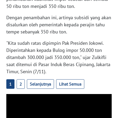
50 ribu ton menjadi 350 ribu ton.
WN
SERAMBI
Dengan penambahan ini, artinya subsidi yang akan
disalurkan oleh pemerintah kepada perajin tahu
WN
JAMBI
tempe sebanyak 350 ribu ton.
"Kita sudah ratas dipimpin Pak Presiden Jokowi.
WN
Diperintahkan kepada Bulog impor 50.000 ton
SULTRA
ditambah 300.000 jadi 350.000 ton," ujar Zulkifli
saat ditemui di Pasar Induk Beras Cipinang, Jakarta
WN
NTB
Timur, Senin (7/11).
1
2
Selanjutnya
Lihat Semua
WN
SULTENG
WN
SULBAR