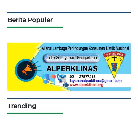
SIBARAGAS
NEWS
Berita Populer
METRO
SIANTAR
NEWS
METRO
MEDAN
NEWS
METRO
JAKARTA
NEWS
Trending
KRT
NEWS