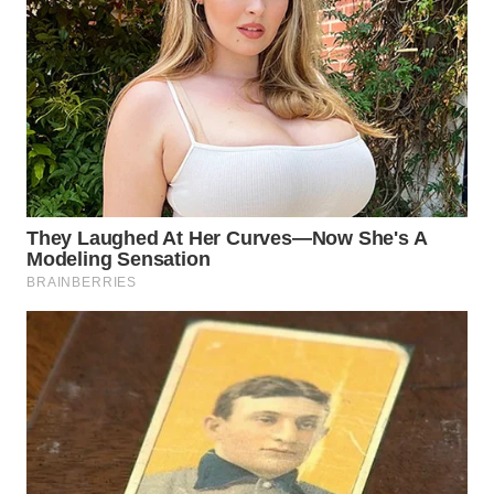
WN
PRIANGAN
TIMUR
WN
SEMARANG
WN
SOLO
WN
BOROBUDUR
WN
MADURA
WN
SURABAYA