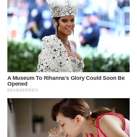
WAHANA
LISTRIK
WAHANA
TRAVEL
WAHANA
TV
WAHANANEWS
ID
WAHANANEWS
CO ID
WAHANANEWS
NET