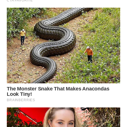
WN
INDRAMAYU
WN
KUNINGAN
WN
MAJALENGKA
WN
SUBANG
WN
SUKABUMI
WN
PURWAKARTA