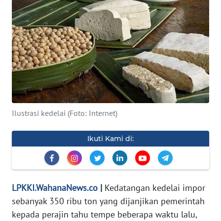
INDEKS
BERITA
KONTAK
KAMI
INFO
IKLAN
Ilustrasi kedelai (Foto: Internet)
TENTANG
Ikuti Kami di:
KAMI
PEDOMAN
MEDIA
LPKKI.WahanaNews.co
|
Kedatangan kedelai impor
SIBER
sebanyak 350 ribu ton yang dijanjikan pemerintah
REDAKSI
kepada perajin tahu tempe beberapa waktu lalu,