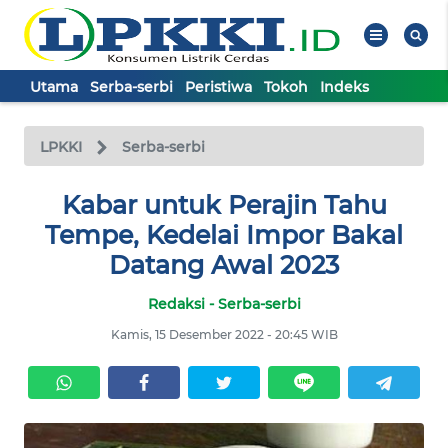
Utama
Serba-serbi
Peristiwa
Tokoh
Indeks
WAHANA
Tutup
TV
LPKKI
Serba-serbi
UTAMA
Kabar untuk Perajin Tahu
Tempe, Kedelai Impor Bakal
SERBA-
Datang Awal 2023
SERBI
Redaksi - Serba-serbi
PERISTIWA
Kamis, 15 Desember 2022 - 20:45 WIB
TOKOH
Informasi