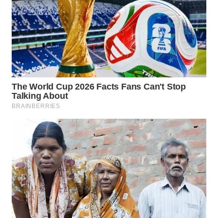
WN
BOGOR
WN
DEPOK
WN
TAPANULI
UTARA
WN
SAMOSIR
WN
PADANG
LAWAS
WN