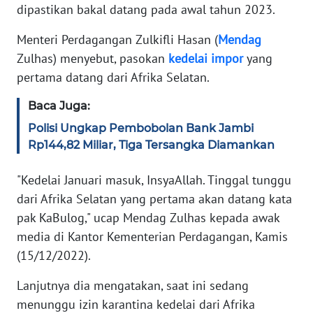
dipastikan bakal datang pada awal tahun 2023.
KARIR
Menteri Perdagangan Zulkifli Hasan (
Mendag
Zulhas) menyebut, pasokan
kedelai
impor
yang
DISCLAIMER
pertama datang dari Afrika Selatan.
Wahana
Baca Juga:
News
Regional
Polisi Ungkap Pembobolan Bank Jambi
Rp144,82 Miliar, Tiga Tersangka Diamankan
WN
SUMUT
"Kedelai Januari masuk, InsyaAllah. Tinggal tunggu
dari Afrika Selatan yang pertama akan datang kata
WN
pak KaBulog," ucap Mendag Zulhas kepada awak
JAKARTA
media di Kantor Kementerian Perdagangan, Kamis
(15/12/2022).
WN
JABAR
Lanjutnya dia mengatakan, saat ini sedang
menunggu izin karantina kedelai dari Afrika