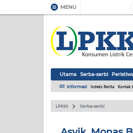
MENU
WAHANA
Tutup
TV
UTAMA
SERBA-
SERBI
Utama
Serba-serbi
Peristiw
PERISTIWA
Informasi
Indeks Berita
Kontak 
TOKOH
LPKKI
Serba-serbi
Informasi
Asyik, Monas 
INDEKS