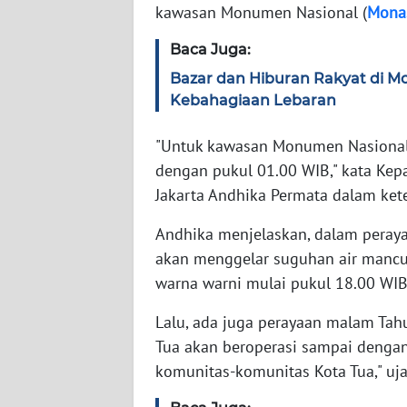
kawasan Monumen Nasional (
Mona
WN
NTT
Baca Juga:
Bazar dan Hiburan Rakyat di M
WN
Kebahagiaan Lebaran
KEPRI
"Untuk kawasan Monumen Nasional 
WN
dengan pukul 01.00 WIB," kata Kepa
PAPUA
Jakarta Andhika Permata dalam ket
WN
Andhika menjelaskan, dalam peray
PAPUA
akan menggelar suguhan air mancu
BARAT
warna warni mulai pukul 18.00 WIB
WN
Lalu, ada juga perayaan malam Tah
RIAU
Tua akan beroperasi sampai denga
komunitas-komunitas Kota Tua," uja
WN
SERAMBI