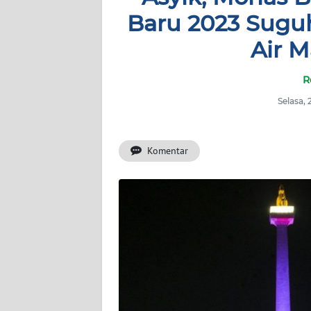
BERITA
Baru 2023 Sugu
Air 
KONTAK
KAMI
R
INFO
Selasa,
IKLAN
TENTANG
Komentar
KAMI
PEDOMAN
MEDIA
SIBER
REDAKSI
KARIR