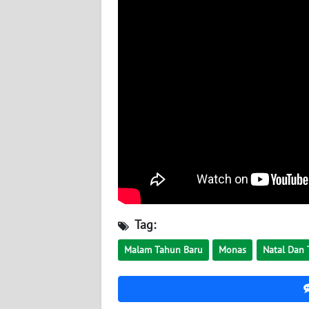
WN
SUMBAR
WN
SUMSEL
WN
BENGKULU
WN
LAMPUNG
Tag:
WN
JATENG
Malam Tahun Baru
Monas
Natal Dan
WN
NUSANTARA