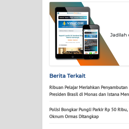
WN
JOGJA
WN
Jadilah
JATIM
WN
BALI
WN
Berita Terkait
KALBAR
Ribuan Pelajar Meriahkan Penyambutan
Presiden Brasil di Monas dan Istana Me
WN
KALTENG
Polisi Bongkar Pungli Parkir Rp 50 Ribu,
Oknum Ormas Ditangkap
WN
KALTARA