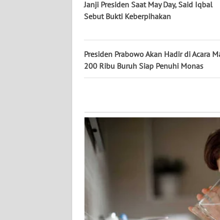
Janji Presiden Saat May Day, Said Iqbal
WN
Sebut Bukti Keberpihakan
KALSEL
WN
Presiden Prabowo Akan Hadir di Acara Ma
KALTIM
200 Ribu Buruh Siap Penuhi Monas
WN
SULSEL
WN
GORONTALO
WN
SULUT
WN
MALUKU