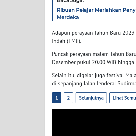
Baca Juga:
Ribuan Pelajar Meriahkan Peny
WN
Merdeka
JAMBI
Adapun perayaan Tahun Baru 2023 di
WN
Indah (TMII).
SULTRA
Puncak perayaan malam Tahun Baru 
WN
Desember pukul 20.00 WIB hingga 
NTB
Selain itu, digelar juga festival 
WN
di sepanjang Jalan Jenderal Sudir
SULTENG
1
2
Selanjutnya
Lihat Sem
WN
SULBAR
WN
BABEL