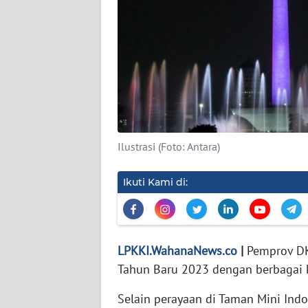
DISCLAIMER
Wahana
News
Regional
WN
SUMUT
Ilustrasi (Foto: Antara)
WN
Ikuti Kami di:
JAKARTA
WN
JABAR
LPKKI.WahanaNews.co
|
Pemprov DK
Tahun Baru 2023 dengan berbagai 
WN
BANTEN
Selain perayaan di Taman Mini Indo