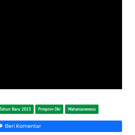
 Tahun Baru 2023
Prmprov Dki
Wahananewsco
Beri Komentar