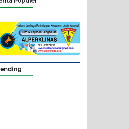
erita Populer
rending